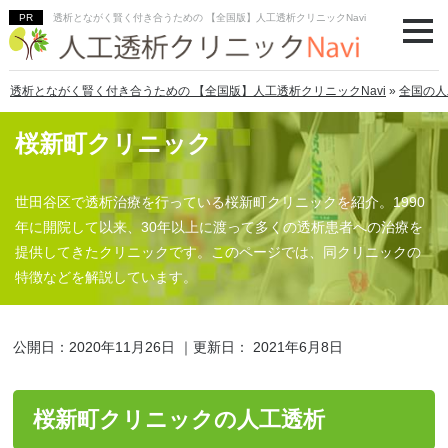
透析とながく賢く付き合うための 【全国版】人工透析クリニックNavi
透析とながく賢く付き合うための 【全国版】人工透析クリニックNavi
»
全国の人
桜新町クリニック
世田谷区で透析治療を行っている桜新町クリニックを紹介。1990
年に開院して以来、30年以上に渡って多くの透析患者への治療を
提供してきたクリニックです。このページでは、同クリニックの
特徴などを解説しています。
公開日：
2020年11月26日
｜更新日：
2021年6月8日
桜新町クリニックの人工透析