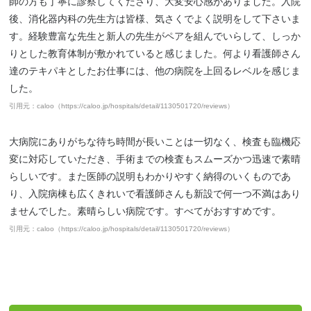
師の方も丁寧に診察してくださり、大変安心感がありました。入院
後、消化器内科の先生方は皆様、気さくでよく説明をして下さいま
す。経験豊富な先生と新人の先生がペアを組んでいらして、しっか
りとした教育体制が敷かれていると感じました。何より看護師さん
達のテキパキとしたお仕事には、他の病院を上回るレベルを感じま
した。
引用元：caloo（https://caloo.jp/hospitals/detail/1130501720/reviews）
大病院にありがちな待ち時間が長いことは一切なく、検査も臨機応
変に対応していただき、手術までの検査もスムーズかつ迅速で素晴
らしいです。また医師の説明もわかりやすく納得のいくものであ
り、入院病棟も広くきれいで看護師さんも新設で何一つ不満はあり
ませんでした。素晴らしい病院です。すべてがおすすめです。
引用元：caloo（https://caloo.jp/hospitals/detail/1130501720/reviews）