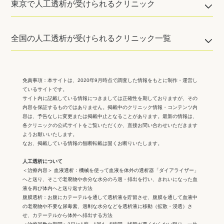
東京で人工透析が受けられるクリニック
全国の人工透析が受けられるクリニック一覧
免責事項：
本サイトは、2020年9月時点で調査した情報をもとに制作・運営し
ているサイトです。
サイト内に記載している情報につきましては正確性を期しておりますが、その
内容を保証するものではありません。掲載中のクリニック情報・コンテンツ内
容は、予告なしに変更または掲載中止となることがあります。最新の情報は、
各クリニックの公式サイトをご覧いただくか、直接お問い合わせいただきます
ようお願いいたします。
なお、掲載している情報の無断転載は固くお断りいたします。
人工透析について
＜治療内容＞ 血液透析：機械を使って血液を体外の透析器「ダイアライザー」
へと送り、そこで老廃物や余分な水分のろ過・排出を行い、きれいになった血
液を再び体内へと送り返す方法
腹膜透析：お腹にカテーテルを通して透析液を貯留させ、腹膜を通して血液中
の老廃物や不要な尿毒素、過剰な水分などを透析液に移動（拡散・浸透）さ
せ、カテーテルから体外へ排出する方法