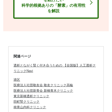
科学的根拠ありの「酵素」の有用性
を解説
関連ページ
透析とながく賢く付き合うための 【全国版】人工透析ク
リニックNavi
港区
医療法人社団敬友会 敬友クリニック高輪
医療法人社団新青会 新橋青木クリニック
東京新橋透析クリニック
田町腎クリニック
南青山内科クリニック