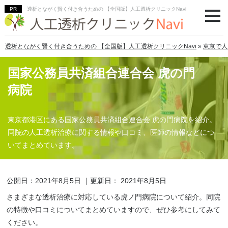
透析とながく賢く付き合うための 【全国版】人工透析クリニックNavi
透析とながく賢く付き合うための 【全国版】人工透析クリニックNavi
»
東京で人
国家公務員共済組合連合会 虎の門
病院
東京都港区にある国家公務員共済組合連合会 虎の門病院を紹介。
同院の人工透析治療に関する情報や口コミ、医師の情報などにつ
いてまとめています。
公開日：
2021年8月5日
｜更新日：
2021年8月5日
さまざまな透析治療に対応している虎ノ門病院について紹介。同院
の特徴や口コミについてまとめていますので、ぜひ参考にしてみて
ください。