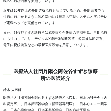
幅広い透析治療を実施しています。
近年は10年以上の長期透析治療も増えているため、長期患者でも
快適に過ごせるように透析室内には最新の空調システムと液晶テレ
ビ電動ベッドが完備されています。
また、阿佐谷すずき診療所は感染症や合併症の早期発見、早期治療
にも注力しており、デジタルX線画像診断装置、超音波診断装置、
電子内視鏡装置などの最新医療設備を用意しています。
医療法人社団昇陽会阿佐谷すずき診療
所の医師紹介
鈴木 太医師
医療法人社団昇陽会阿佐谷すずき診療所の院長。日本内科学会（内
科認定医）、日本循環器学会（循環器専門医）、日本心エコー図学
会、日本心臓病学会、日本不整脈学会、日本透析医学会