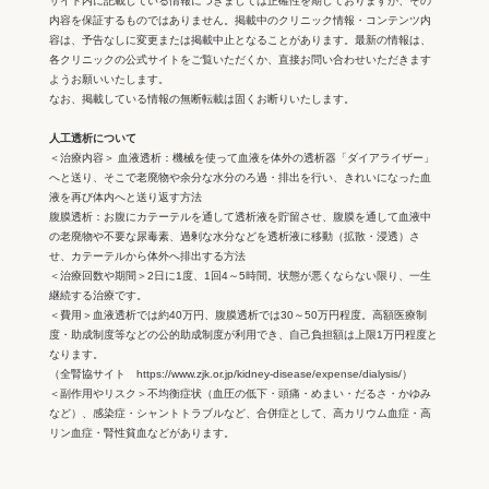
サイト内に記載している情報につきましては正確性を期しておりますが、その
内容を保証するものではありません。掲載中のクリニック情報・コンテンツ内
容は、予告なしに変更または掲載中止となることがあります。最新の情報は、
各クリニックの公式サイトをご覧いただくか、直接お問い合わせいただきます
ようお願いいたします。
なお、掲載している情報の無断転載は固くお断りいたします。
人工透析について
＜治療内容＞ 血液透析：機械を使って血液を体外の透析器「ダイアライザー」
へと送り、そこで老廃物や余分な水分のろ過・排出を行い、きれいになった血
液を再び体内へと送り返す方法
腹膜透析：お腹にカテーテルを通して透析液を貯留させ、腹膜を通して血液中
の老廃物や不要な尿毒素、過剰な水分などを透析液に移動（拡散・浸透）さ
せ、カテーテルから体外へ排出する方法
＜治療回数や期間＞2日に1度、1回4～5時間。状態が悪くならない限り、一生
継続する治療です。
＜費用＞血液透析では約40万円、腹膜透析では30～50万円程度。高額医療制
度・助成制度等などの公的助成制度が利用でき、自己負担額は上限1万円程度と
なります。
（全腎協サイト https://www.zjk.or.jp/kidney-disease/expense/dialysis/）
＜副作用やリスク＞不均衡症状（血圧の低下・頭痛・めまい・だるさ・かゆみ
など）、感染症・シャントトラブルなど、合併症として、高カリウム血症・高
リン血症・腎性貧血などがあります。