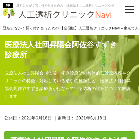
透析とながく賢く付き合うための 【全国版】人工透析クリニックNavi
透析とながく賢く付き合うための 【全国版】人工透析クリニックNavi
»
東京で人
医療法人社団昇陽会阿佐谷すずき
診療所
医療法人社団昇陽会阿佐谷すずき診療所の具体的な診療内容やク
リニックの特徴、対応している透析の種類など、医療法人社団昇
陽会阿佐谷すずき診療所が行なっている透析の詳細について解説
します。
公開日：
2021年6月18日
｜更新日：
2021年6月18日