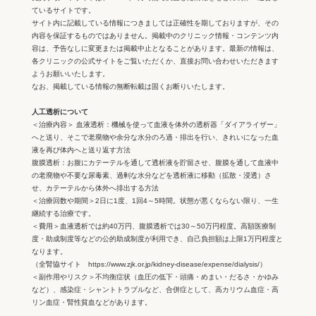
ているサイトです。
サイト内に記載している情報につきましては正確性を期しておりますが、その
内容を保証するものではありません。掲載中のクリニック情報・コンテンツ内
容は、予告なしに変更または掲載中止となることがあります。最新の情報は、
各クリニックの公式サイトをご覧いただくか、直接お問い合わせいただきます
ようお願いいたします。
なお、掲載している情報の無断転載は固くお断りいたします。
人工透析について
＜治療内容＞ 血液透析：機械を使って血液を体外の透析器「ダイアライザー」
へと送り、そこで老廃物や余分な水分のろ過・排出を行い、きれいになった血
液を再び体内へと送り返す方法
腹膜透析：お腹にカテーテルを通して透析液を貯留させ、腹膜を通して血液中
の老廃物や不要な尿毒素、過剰な水分などを透析液に移動（拡散・浸透）さ
せ、カテーテルから体外へ排出する方法
＜治療回数や期間＞2日に1度、1回4～5時間。状態が悪くならない限り、一生
継続する治療です。
＜費用＞血液透析では約40万円、腹膜透析では30～50万円程度。高額医療制
度・助成制度等などの公的助成制度が利用でき、自己負担額は上限1万円程度と
なります。
（全腎協サイト https://www.zjk.or.jp/kidney-disease/expense/dialysis/）
＜副作用やリスク＞不均衡症状（血圧の低下・頭痛・めまい・だるさ・かゆみ
など）、感染症・シャントトラブルなど、合併症として、高カリウム血症・高
リン血症・腎性貧血などがあります。