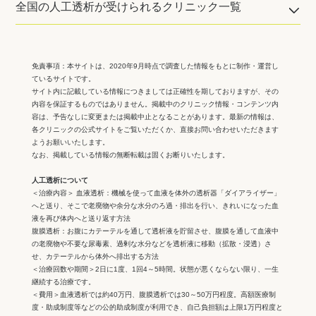
全国の人工透析が受けられるクリニック一覧
免責事項：
本サイトは、2020年9月時点で調査した情報をもとに制作・運営し
ているサイトです。
サイト内に記載している情報につきましては正確性を期しておりますが、その
内容を保証するものではありません。掲載中のクリニック情報・コンテンツ内
容は、予告なしに変更または掲載中止となることがあります。最新の情報は、
各クリニックの公式サイトをご覧いただくか、直接お問い合わせいただきます
ようお願いいたします。
なお、掲載している情報の無断転載は固くお断りいたします。
人工透析について
＜治療内容＞ 血液透析：機械を使って血液を体外の透析器「ダイアライザー」
へと送り、そこで老廃物や余分な水分のろ過・排出を行い、きれいになった血
液を再び体内へと送り返す方法
腹膜透析：お腹にカテーテルを通して透析液を貯留させ、腹膜を通して血液中
の老廃物や不要な尿毒素、過剰な水分などを透析液に移動（拡散・浸透）さ
せ、カテーテルから体外へ排出する方法
＜治療回数や期間＞2日に1度、1回4～5時間。状態が悪くならない限り、一生
継続する治療です。
＜費用＞血液透析では約40万円、腹膜透析では30～50万円程度。高額医療制
度・助成制度等などの公的助成制度が利用でき、自己負担額は上限1万円程度と