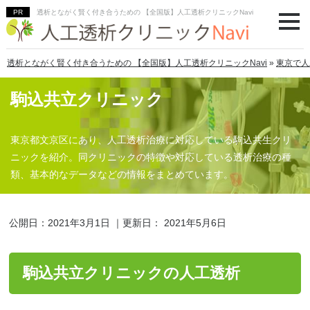
透析とながく賢く付き合うための 【全国版】人工透析クリニックNavi
透析とながく賢く付き合うための 【全国版】人工透析クリニックNavi
»
東京で人
駒込共立クリニック
東京都文京区にあり、人工透析治療に対応している駒込共生クリ
ニックを紹介。同クリニックの特徴や対応している透析治療の種
類、基本的なデータなどの情報をまとめています。
公開日：
2021年3月1日
｜更新日：
2021年5月6日
駒込共立クリニックの人工透析