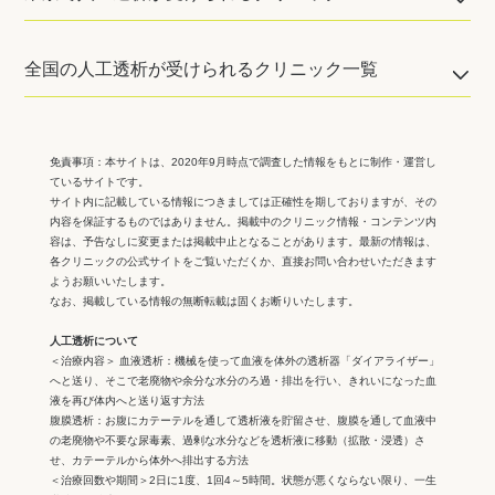
全国の人工透析が受けられるクリニック一覧
免責事項：
本サイトは、2020年9月時点で調査した情報をもとに制作・運営し
ているサイトです。
サイト内に記載している情報につきましては正確性を期しておりますが、その
内容を保証するものではありません。掲載中のクリニック情報・コンテンツ内
容は、予告なしに変更または掲載中止となることがあります。最新の情報は、
各クリニックの公式サイトをご覧いただくか、直接お問い合わせいただきます
ようお願いいたします。
なお、掲載している情報の無断転載は固くお断りいたします。
人工透析について
＜治療内容＞ 血液透析：機械を使って血液を体外の透析器「ダイアライザー」
へと送り、そこで老廃物や余分な水分のろ過・排出を行い、きれいになった血
液を再び体内へと送り返す方法
腹膜透析：お腹にカテーテルを通して透析液を貯留させ、腹膜を通して血液中
の老廃物や不要な尿毒素、過剰な水分などを透析液に移動（拡散・浸透）さ
せ、カテーテルから体外へ排出する方法
＜治療回数や期間＞2日に1度、1回4～5時間。状態が悪くならない限り、一生