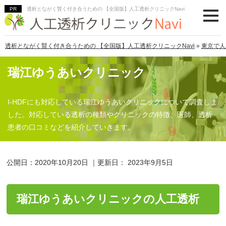
透析とながく賢く付き合うための 【全国版】人工透析クリニックNavi
透析とながく賢く付き合うための 【全国版】人工透析クリニックNavi
»
東京で人
瑞江ゆうあいクリニック
I-HDFにも対応している瑞江ゆうあいクリニックについて調査しま
した。対応している透析の種類やクリニックの特徴、医師、透析
患者の口コミなどを紹介していきます。
公開日：
2020年10月20日
｜更新日：
2023年9月5日
瑞江ゆうあいクリニックの人工透析