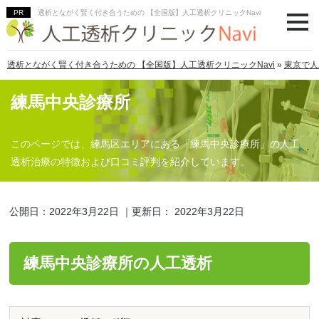
透析とながく賢く付き合うための 【全国版】人工透析クリニックNavi
透析とながく賢く付き合うための 【全国版】人工透析クリニックNavi
»
東京で人
練馬中央診療所
このページでは、練馬区エリアにある「練馬中央診療所」の人工
透析治療の特徴および口コミ評判を紹介しています。
公開日：
2022年3月22日
｜更新日：
2022年3月22日
練馬中央診療所の人工透析