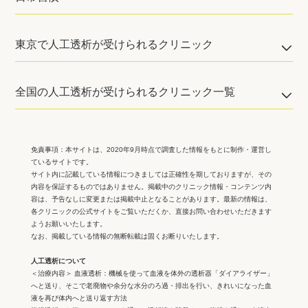
東京で人工透析が受けられるクリニック
全国の人工透析が受けられるクリニック一覧
免責事項：
本サイトは、2020年9月時点で調査した情報をもとに制作・運営し
ているサイトです。
サイト内に記載している情報につきましては正確性を期しておりますが、その
内容を保証するものではありません。掲載中のクリニック情報・コンテンツ内
容は、予告なしに変更または掲載中止となることがあります。最新の情報は、
各クリニックの公式サイトをご覧いただくか、直接お問い合わせいただきます
ようお願いいたします。
なお、掲載している情報の無断転載は固くお断りいたします。
人工透析について
＜治療内容＞ 血液透析：機械を使って血液を体外の透析器「ダイアライザー」
へと送り、そこで老廃物や余分な水分のろ過・排出を行い、きれいになった血
液を再び体内へと送り返す方法