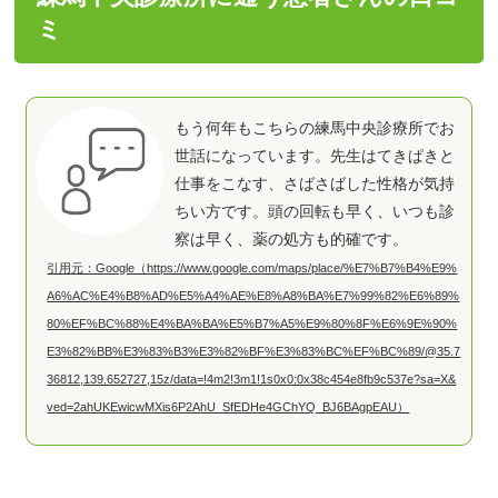
ミ
もう何年もこちらの練馬中央診療所でお
世話になっています。先生はてきぱきと
仕事をこなす、さばさばした性格が気持
ちい方です。頭の回転も早く、いつも診
察は早く、薬の処方も的確です。
引用元：Google（https://www.google.com/maps/place/%E7%B7%B4%E9%
A6%AC%E4%B8%AD%E5%A4%AE%E8%A8%BA%E7%99%82%E6%89%
80%EF%BC%88%E4%BA%BA%E5%B7%A5%E9%80%8F%E6%9E%90%
E3%82%BB%E3%83%B3%E3%82%BF%E3%83%BC%EF%BC%89/@35.7
36812,139.652727,15z/data=!4m2!3m1!1s0x0:0x38c454e8fb9c537e?sa=X&
ved=2ahUKEwicwMXis6P2AhU_SfEDHe4GChYQ_BJ6BAgpEAU）