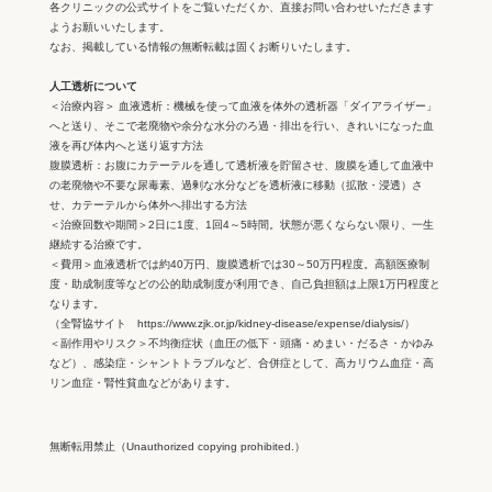
各クリニックの公式サイトをご覧いただくか、直接お問い合わせいただきます
ようお願いいたします。
なお、掲載している情報の無断転載は固くお断りいたします。
人工透析について
＜治療内容＞ 血液透析：機械を使って血液を体外の透析器「ダイアライザー」
へと送り、そこで老廃物や余分な水分のろ過・排出を行い、きれいになった血
液を再び体内へと送り返す方法
腹膜透析：お腹にカテーテルを通して透析液を貯留させ、腹膜を通して血液中
の老廃物や不要な尿毒素、過剰な水分などを透析液に移動（拡散・浸透）さ
せ、カテーテルから体外へ排出する方法
＜治療回数や期間＞2日に1度、1回4～5時間。状態が悪くならない限り、一生
継続する治療です。
＜費用＞血液透析では約40万円、腹膜透析では30～50万円程度。高額医療制
度・助成制度等などの公的助成制度が利用でき、自己負担額は上限1万円程度と
なります。
（全腎協サイト https://www.zjk.or.jp/kidney-disease/expense/dialysis/）
＜副作用やリスク＞不均衡症状（血圧の低下・頭痛・めまい・だるさ・かゆみ
など）、感染症・シャントトラブルなど、合併症として、高カリウム血症・高
リン血症・腎性貧血などがあります。
無断転用禁止（Unauthorized copying prohibited.）