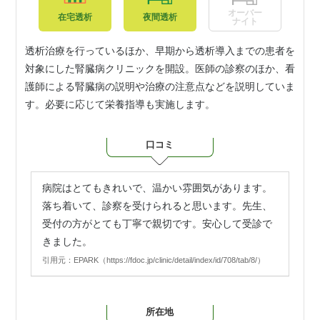
オーバー
在宅透析
夜間透析
ナイト
透析治療を行っているほか、早期から透析導入までの患者を
対象にした腎臓病クリニックを開設。医師の診察のほか、看
護師による腎臓病の説明や治療の注意点などを説明していま
す。必要に応じて栄養指導も実施します。
口コミ
病院はとてもきれいで、温かい雰囲気があります。
落ち着いて、診察を受けられると思います。先生、
受付の方がとても丁寧で親切です。安心して受診で
きました。
引用元：EPARK（https://fdoc.jp/clinic/detail/index/id/708/tab/8/）
所在地