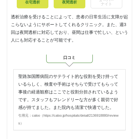
オーバー
在宅透析
夜間透析
ナイト
透析治療を受けることによって、患者の日常生活に支障が起
こらないようにサポートしてくれるクリニック。また、週3
回は夜間透析に対応しており、昼間は仕事で忙しい、という
人にも対応することが可能です。
口コミ
聖路加国際病院のサテライト的な役割を受け持って
いるらしく、検査や手術はそちらで受けてもらって
事後の経過観察はここでと役割分担されているよう
です。スタッフもフレンドリーな方が多く親切で好
感が持てました。また院内も清潔で快適でした。
引用元：caloo（https://caloo.jp/hospitals/detail/2136918880/review
s）